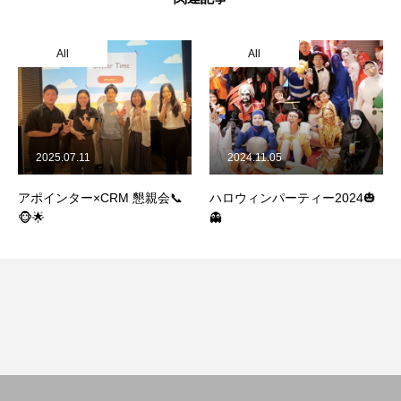
ホーム
COMPANY
All
All
BUSINESS
RECRUIT
2025.07.11
2024.11.05
プライバシー・ポリシー
アポインター×CRM 懇親会📞
ハロウィンパーティー2024🎃
🐵🌟
👻