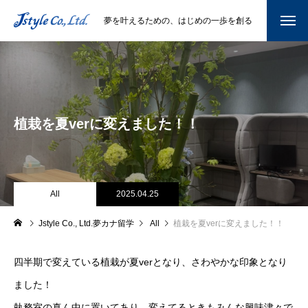
夢を叶えるための、はじめの一歩を創る
植栽を夏verに変えました！！
All
2025.04.25
Jstyle Co., Ltd.夢カナ留学
All
植栽を夏verに変えました！！
四半期で変えている植栽が夏verとなり、さわやかな印象となり
ました！
執務室の真ん中に置いてあり、変えてるときもみんな興味津々で