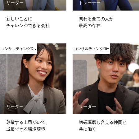
リーダー
トレーナー
新しいことに
関わる全ての人が
チャレンジできる会社
最高の存在
コンサルティングDiv
コンサルティングDiv
ホーム
リーダー
リーダー
COMPANY
尊敬する上司がいて、
切磋琢磨し合える仲間と
成長できる職場環境
共に働く
BUSINESS