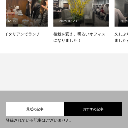
COMPANY
BUSINESS
2025.07.23
2025.05.23
RECRUIT
植栽を変え、明るいオフィス
久しぶりの大移動席替えをし
になりました！
ました🪑
プライバシー・ポリシー
最近の記事
おすすめ記事
登録されている記事はございません。