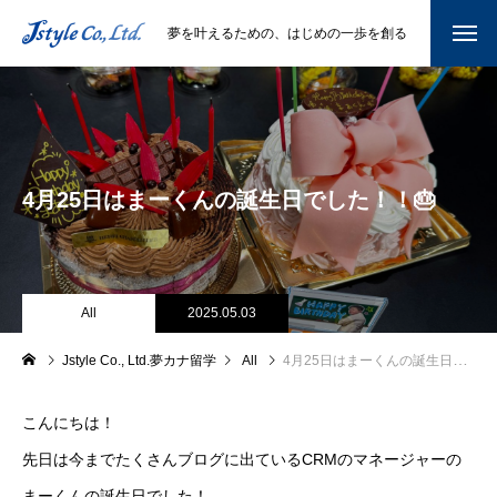
夢を叶えるための、はじめの一歩を創る
4月25日はまーくんの誕生日でした！！🎂
All
2025.05.03
Jstyle Co., Ltd.夢カナ留学
All
4月25日はまーくんの誕生日でした！！🎂
こんにちは！
先日は今までたくさんブログに出ているCRMのマネージャーの
まーくんの誕生日でした！