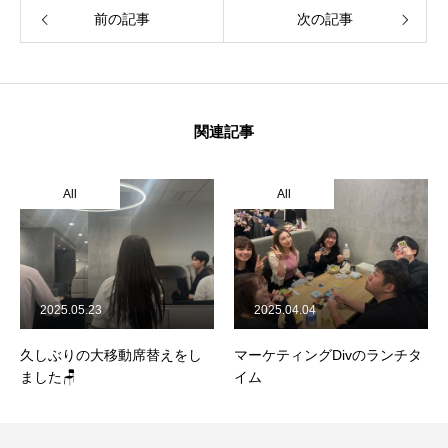
前の記事
次の記事
ホーム
COMPANY
関連記事
BUSINESS
All
All
RECRUIT
プライバシー・ポリシー
2025.05.23
2025.04.04
久しぶりの大移動席替えをし
マーケティングDivのランチタ
ました🪑
イム