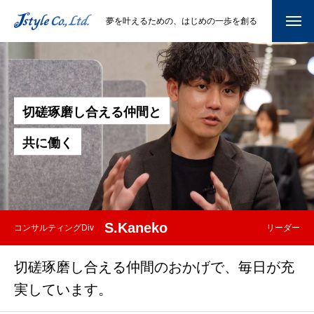
夢を叶えるための、はじめの一歩を創る
切
磋
琢
磨
し
合
え
る
仲
間
と
共
に
働
く
S.Kaneko
コンサルティングDiv
リーダー
切磋琢磨し合える仲間のおかげで、毎日が充
実しています。